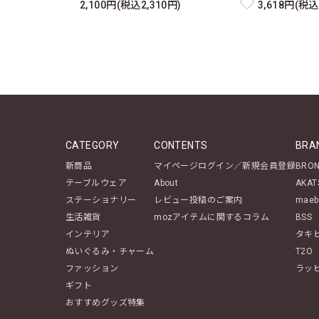
2,100円(税込2,310円)
3,618円(税込
CATEGORY
CONTENTS
BRA
新商品
マイページログイン／新規会員登録
BRO
テーブルウェア
About
AKAT
ステーショナリー
レビュー投稿のご案内
maeb
生活雑貨
mozアイテムに関するコラム
BSS
インテリア
タキ
ぬいぐるみ・チャーム
T2O
ファッション
ラッ
ギフト
おすすめグッズ特集