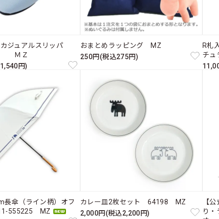
たカジュアルスリッパ
おまとめラッピング MZ
R札入
ス ＭＺ
チュ
250円(税込275円)
1,540円)
11,
cm長傘（ライン柄）オフ
カレー皿2枚セット 64198 MZ
【公
-555225 MZ
り・
2,000円(税込2,200円)