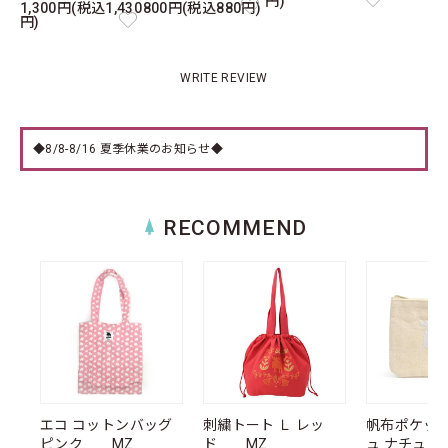
円)
1,300円(税込1,430
800円(税込880円)
円)
WRITE REVIEW
◆8/8-8/16 夏季休業のお知らせ◆
RECOMMEND
エコ コットンバッグ
刺繍トート Ｌ レッ
帆布ポケッ
ピンク MZ
ド MZ
ュ ナチュ