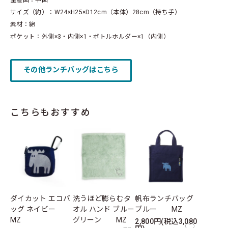
生産国：中国
サイズ（約）：W24×H25×D12cm（本体）28cm（持ち手）
素材：綿
ポケット：外側×3・内側×1・ボトルホルダー×1（内側）
その他ランチバッグはこちら
こちらもおすすめ
ダイカット エコバ
洗うほど膨らむタ
帆布ランチバッグ
ッグ ネイビー
オル ハンド ブルー
ブルー MZ
MZ
グリーン MZ
2,800円(税込3,080