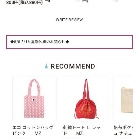
円)
円)
800円(税込880円)
WRITE REVIEW
◆8/8-8/16 夏季休業のお知らせ◆
RECOMMEND
エコ コットンバッグ
刺繍トート Ｌ レッ
帆布ポケッ
ピンク MZ
ド MZ
ュ ナチュ