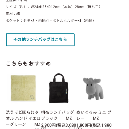
生産国：中国
サイズ（約）：W24×H25×D12cm（本体）28cm（持ち手）
素材：綿
ポケット：外側×3・内側×1・ボトルホルダー×1（内側）
その他ランチバッグはこちら
こちらもおすすめ
洗うほど膨らむタ
帆布ランチバッグ
ぬいぐるみ ミニ グ
オル ハンド イエロ
ブラック MZ
レー MZ
ーグリーン MZ
2,800円(税込3,080
1,800円(税込1,980