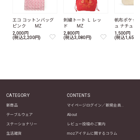
エコ コットンバッグ
刺繍トート Ｌ レッ
帆布ポケッ
ピンク MZ
ド MZ
ュ ナチュ
2,000円
2,800円
1,500円
(税込2,200円)
(税込3,080円)
(税込1,650円
CATEGORY
CONTENTS
新商品
マイページログイン／新規会員登録
テーブルウェア
About
ステーショナリー
レビュー投稿のご案内
生活雑貨
mozアイテムに関するコラム