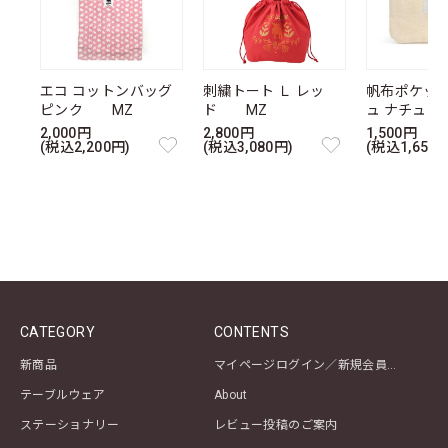
エコ コットンバッグ
刺繍トート Ｌ レッ
帆布ポケッ
ピンク MZ
ド MZ
ュ ナチュ
2,000円
2,800円
1,500円
(税込2,200円)
(税込3,080円)
(税込1,650円
CATEGORY
CONTENTS
新商品
マイページログイン／新規会員登録
テーブルウェア
About
ステーショナリー
レビュー投稿のご案内