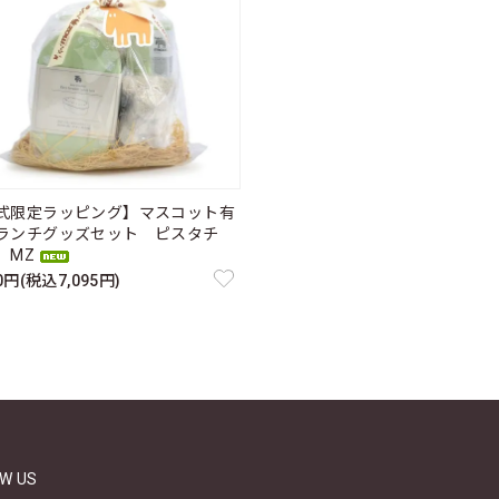
式限定ラッピング】マスコット有
ランチグッズセット ピスタチ
MZ
50円(税込7,095円)
W US