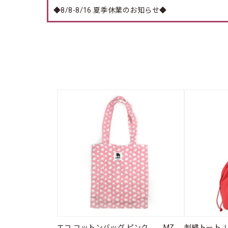
◆8/8-8/16 夏季休業のお知らせ◆
エコ コットンバッグ ピンク MZ
刺繍トート 