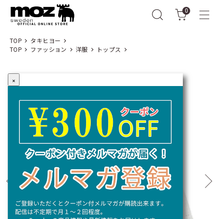
0
TOP
タキヒヨー
TOP
ファッション
洋服
トップス
×