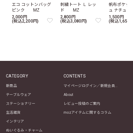
エコ コットンバッグ
刺繍トート Ｌ レッ
帆布ポケッ
ピンク MZ
ド MZ
ュ ナチュ
2,000円
2,800円
1,500円
(税込2,200円)
(税込3,080円)
(税込1,650円
CATEGORY
CONTENTS
新商品
マイページログイン／新規会員登録
テーブルウェア
About
ステーショナリー
レビュー投稿のご案内
生活雑貨
mozアイテムに関するコラム
インテリア
ぬいぐるみ・チャーム