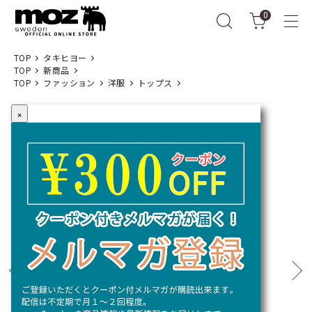
0
TOP
タキヒヨー
TOP
新商品
TOP
ファッション
洋服
トップス
×